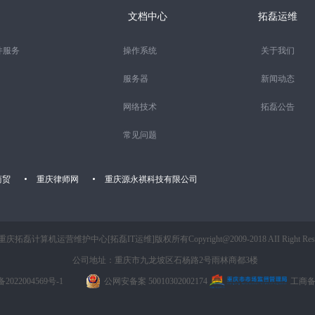
文档中心
拓磊运维
件服务
操作系统
关于我们
服务器
新闻动态
网络技术
拓磊公告
常见问题
商贸
重庆律师网
重庆源永祺科技有限公司
重庆拓磊计算机运营维护中心[拓磊IT运维]版权所有Copyright@2009-2018 AII Right Rese
公司地址：重庆市九龙坡区石杨路2号雨林商都3楼
2022004569号-1
公网安备案 50010302002174
工商备案 